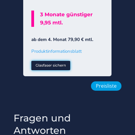
3 Monate günstiger
9,95 mtl.
ab dem 4. Monat 79,90 € mtl.
ab d
Produktinformationsblatt
Produ
Glasfaser sichern
Gla
Preisliste
Fragen und
Antworten