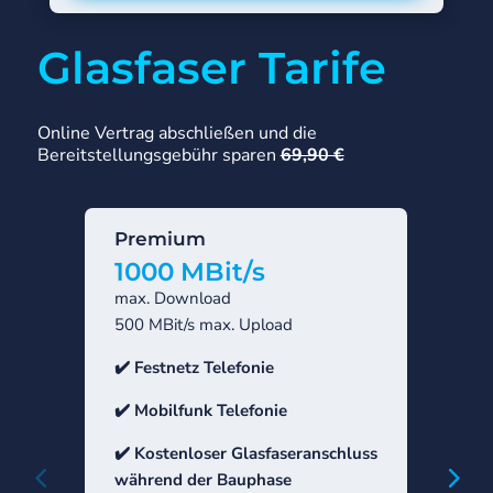
Glasfaser Tarife
Online Vertrag abschließen und die
Bereitstellungsgebühr sparen
69,90 €
Premium
Sta
1000 MBit/s
50
max. Download
max.
500 MBit/s max. Upload
250 
✔️ Festnetz Telefonie
✔️ Fe
✔️ Mobilfunk Telefonie
✔️ M
✔️
Kostenloser Glasfaseranschluss
✔️
Ko
während der Bauphase
währ