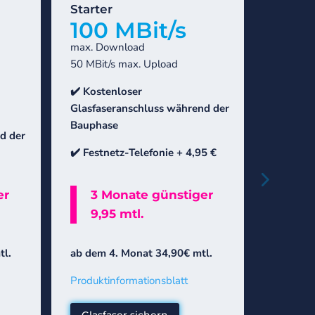
Starter
100 MBit/s
max. Download
50 MBit/s max. Upload
✔️
Kostenloser
Glasfaseranschluss während der
Bauphase
d der
✔️ Festnetz-Telefonie
+
4,95 €
er
3 Monate günstiger
9,95 mtl.
tl.
ab dem 4. Monat 34,90€ mtl.
Produktinformationsblatt