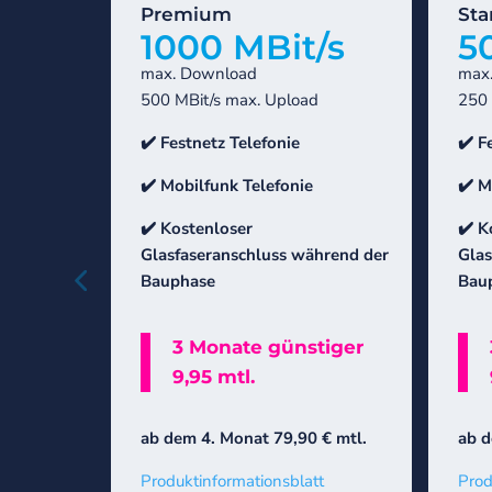
Premium
Sta
1000 MBit/s
5
max. Download
max
500 MBit/s max. Upload
250 
✔️ Festnetz Telefonie
✔️ F
✔️ Mobilfunk Telefonie
✔️ M
✔️
Kostenloser
✔️
K
Glasfaseranschluss während der
Glas
Bauphase
Bau
3 Monate günstiger
9,95 mtl.
ab dem 4. Monat 79,90 € mtl.
ab d
Produktinformationsblatt
Prod