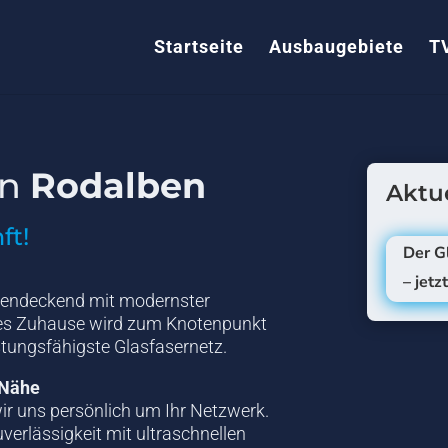
Startseite
Ausbaugebiete
T
in
Rodalben
Aktue
ft!
Der G
– jetz
chendeckend mit modernster
des Zuhause wird zum Knotenpunkt
stungsfähigste Glasfasernetz.
r Nähe
ir uns persönlich um Ihr Netzwerk.
verlässigkeit mit ultraschnellen