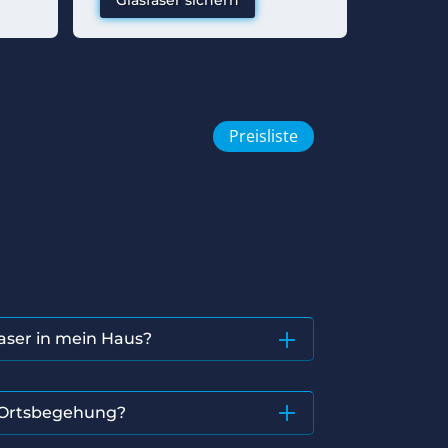
Glasfaser sichern
Preisliste
aser in mein Haus?
r Ortsbegehung?