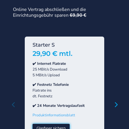
Online Vertrag abschließen und die
Einrichtungsgebühr sparen
69,90 €
Starter S
Basi
29,90 € mtl.
49,
✔️ Internet Flatrate
✔️ Inte
25 MBit/s Download
300 MB
5 MBit/s Upload
150 MB
✔️ Festnetz Telefonie
✔️ Fest
Flatrate ins
ab 2,9 
dt. Festnetz
dt. Fes
✔️ 24 Monate Vertragslaufzeit
✔️ 24 M
Produktinformationsblatt
Produkt
Glasfaser sichern
Glasf