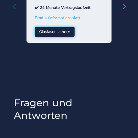
✔️ 24 Monate Vertragslaufzeit
✔️ 24 M
Produktinformationsblatt
Produkt
Glasfaser sichern
Glasf
Fragen und
Antworten