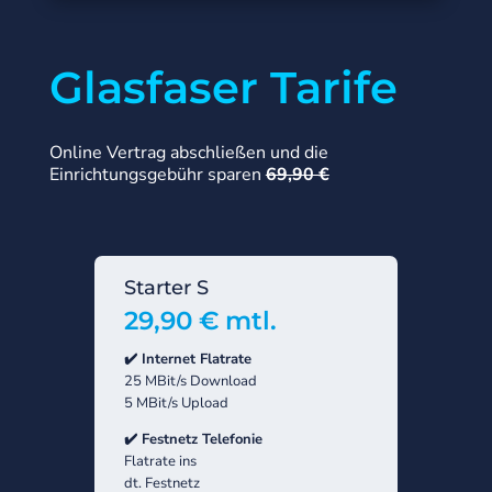
Glasfaser Tarife
Online Vertrag abschließen und die
Einrichtungsgebühr sparen
69,90 €
Starter S
Basi
29,90 € mtl.
49,
✔️ Internet Flatrate
✔️ Inte
25 MBit/s Download
300 MB
5 MBit/s Upload
150 MB
✔️ Festnetz Telefonie
✔️ Fest
Flatrate ins
ab 2,9 
dt. Festnetz
dt. Fes